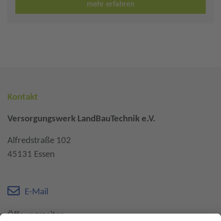
mehr erfahren
Kontakt
Versorgungswerk LandBauTechnik e.V.
Alfredstraße 102
45131 Essen
E-Mail
Öffnungszeiten: