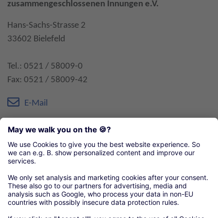
zusammengeschlossenen Innungen e.V.
Hans-Sachs-Strasse 2
33602 Bielefeld
Tel.: 0521 / 58009-0
Fax: 0521 / 58009-42
E-Mail
Öffnungszeiten:
Mo. bis Fr. 7.30 bis 12.30 Uhr
Mo. bis Do. 13.30 bis 17.00 Uhr
Organisationen unseres örtlichen Handwerks
Kreishandwerkerschaft Gütersloh-Bielefeld