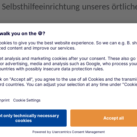
Selbsthilfeeinrichtung unseres örtlich
 für Arbeitgeber und Arbeitnehmer der Mitgliedsbetrie
schaffen.
gungswerkes bietet Ihnen Sicherheit zu
ngswerkes ist die SIGNAL IDUNA Gruppe. Seit über 100
Handwerk verbunden und liefert maßgeschneiderte