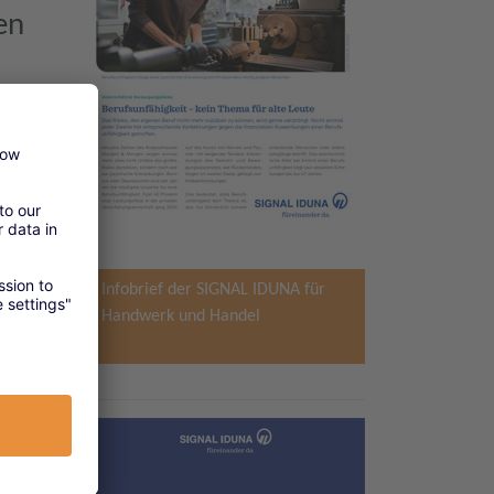
en
be
Infobrief der SIGNAL IDUNA für
Handwerk und Handel