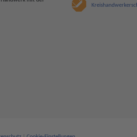
e Handwerk mit der
Kreishandwerkersc
tenschutz
|
Cookie-Einstellungen