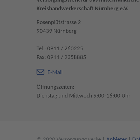
Versorgungswerk für das mittelfränkisch
Kreishandwerkerschaft Nürnberg e.V.
Rosenplütstrasse 2
90439 Nürnberg
Tel.: 0911 / 260225
Fax: 0911 / 2358885
E-Mail
Öffnungszeiten:
Dienstag und Mittwoch 9:00-16:00 Uhr
© 2020 Versorgungswerke
|
Anbieter
|
Da