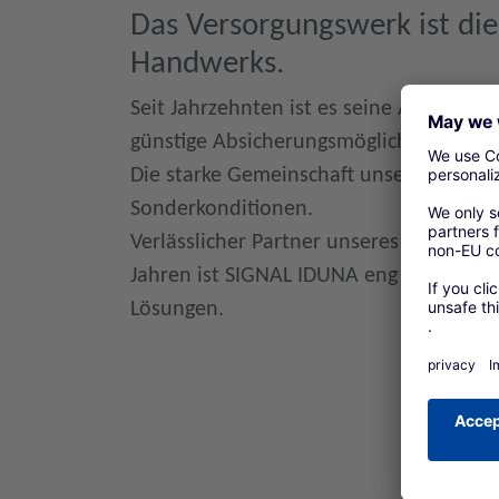
Das Versorgungswerk ist die 
Handwerks.
Seit Jahrzehnten ist es seine Aufgabe,
günstige Absicherungsmöglichkeiten zu 
Die starke Gemeinschaft unseres Versor
Sonderkonditionen.
Verlässlicher Partner unseres Versorgu
Jahren ist SIGNAL IDUNA eng mit dem 
Lösungen.