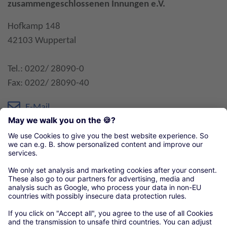
zusammengeschlossenen Innungen e.V.
Hofkamp 148
42103 Wuppertal
Tel.: 0202/ 28090-0
Fax: 0202/ 28090-40
E-Mail
Öffnungszeiten:
Mo-Fr. 7:30-13:00 Uhr
Organisationen unseres örtlichen Handwerks
Kreishandwerkerschaft Wuppertal