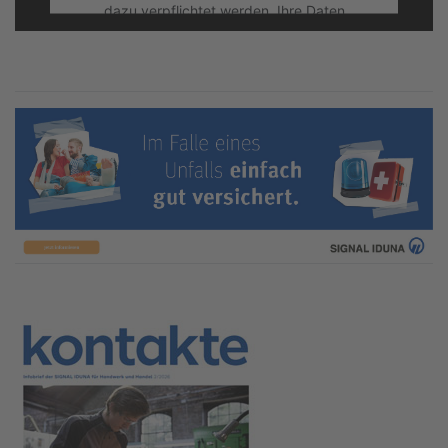
dazu verpflichtet werden, Ihre Daten
herauszugeben, ohne dass Ihnen hiergegen
effektiver Rechtsschutz zusteht. Mit Klick auf
"Akzeptieren" willigen Sie dieser Verarbeitung
und Übermittlung Ihrer Daten ein. Sie können
Ihre Einwilligung jederzeit über "Cookie-
Einstellungen" widerrufen.
More Information
Accept
Powered by
Usercentrics Consent
Management