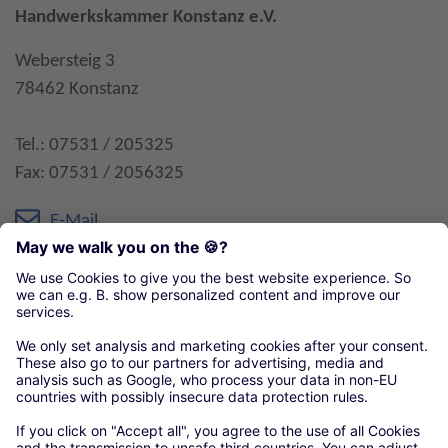
Handwerkskammer Konstanz e.V.
Webersteig 3
78462 Konstanz
Tel.: 07531 / 205325
Fax: 07531 / 2056325
E-Mail
Öffnungszeiten:
übliche Bürozeiten
Organisationen unseres örtlichen Handwerks
Handwerkskammer Konstanz