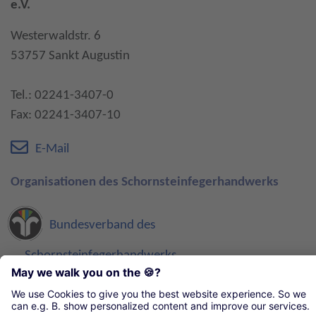
e.V.
Westerwaldstr. 6
53757 Sankt Augustin
Tel.: 02241-3407-0
Fax: 02241-3407-10
E-Mail
Organisationen des Schornsteinfegerhandwerks
Bundesverband des
Schornsteinfegerhandwerks