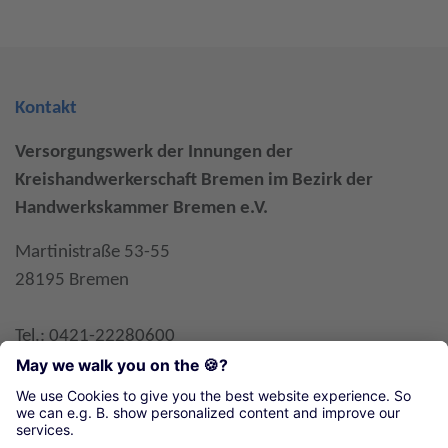
Kontakt
Versorgungswerk der Innungen der
Kreishandwerkerschaft Bremen im Bezirk der
Handwerkskammer Bremen e.V.
Martinistraße 53-55
28195 Bremen
Tel.: 0421-22280600
Fax: 0421-22280617
E-Mail