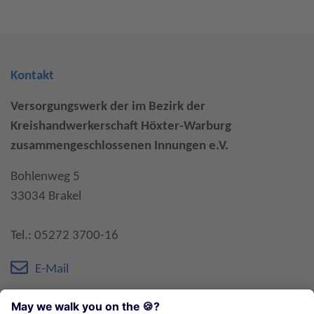
Kontakt
Versorgungswerk der im Bezirk der
Kreishandwerkerschaft Höxter-Warburg
zusammengeschlossenen Innungen e.V.
Bohlenweg 5
33034 Brakel
Tel.: 05272 3700-16
E-Mail
Öffnungszeiten: