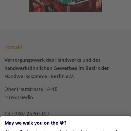
Kontakt
Versorgungswerk des Handwerks und des
handwerksähnlichen Gewerbes im Bezirk der
Handwerkskammer Berlin e.V.
Obentrautstrasse 16-18
10963 Berlin
Tel.: 030/ 25905157
Fax: 030/ 25905100