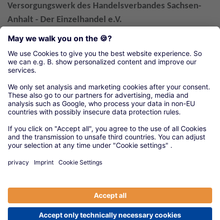
Versorgungswerk des Handelsverbandes Sachsen-
Anhalt - Der Einzelhandel e.V.
Breiter Weg 232A
39104 Magdeburg
Tel.: 0391 5619631
Fax: 0391 5430266
E-Mail
© 2020 Versorgungswerke
|
Anbieter
|
Datenschutz
|
Cookie-Einstellungen