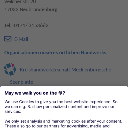
Veilchenstr. 20
17033 Neubrandenburg
Tel.: 0171/ 3153663
E-Mail
Organisationen unseres örtlichen Handwerks
Kreishandwerkerschaft Mecklenburgische
Seenplatte
Kreishandwerkerschaft Vorpommern-
Greifswald