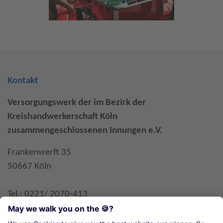
Kontakt
Versorgungswerk der im Bezirk der
Kreishandwerkerschaft Köln
zusammengeschlossenen Innungen e.V.
Frankenwerft 35
50667 Köln
Tel.: 0221/ 2070-413
Fax: 0221/ 2070-442