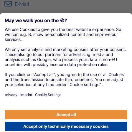
E-Mail
Öffnungszeiten:
Mo-Do 7:45-16:45 Uhr
Fr 7:45-13:15 Uhr
Organisationen unseres örtlichen Handwerks
Kreishandwerkerschaft Paderborn-Lippe
© 2020 Versorgungswerke
|
Anbieter
|
Datenschutz
|
Cookie-Einstellungen