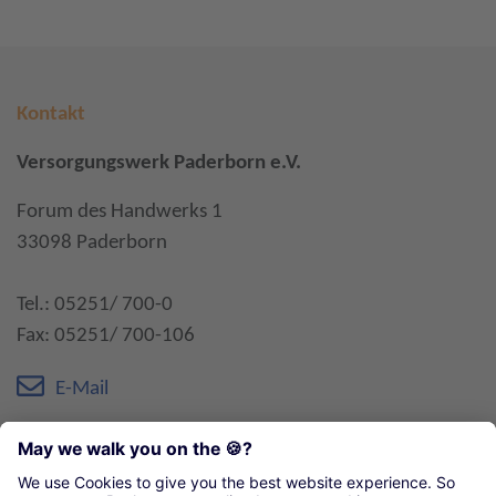
Kontakt
Versorgungswerk Paderborn e.V.
Forum des Handwerks 1
33098 Paderborn
Tel.: 05251/ 700-0
Fax: 05251/ 700-106
E-Mail
Öffnungszeiten:
Montag-Donnerstag 7:45 - 16:45 Uhr