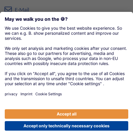
E-Mail
Organisationen unseres örtlichen Handwerks
Gesamtverband Hamburger Handwerk e.V.
Handwerkskammer Hamburg.de
© 2020 Versorgungswerke
|
Anbieter
|
Datenschutz
|
Cookie-Einstellungen