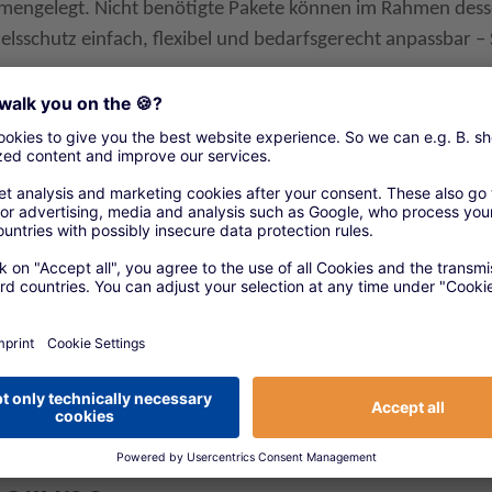
mmengelegt. Nicht benötigte Pakete können im Rahmen des
lsschutz einfach, flexibel und bedarfsgerecht anpassbar –
t Ihnen folgende Vorteile:
ersicherungs-Pakete mit der Flexibilität Pakete abzuwähle
tnis, attraktive Beitragsnachlässe
atzbasis
einem Antrag, einem Bedingungswerk und einer Police
nen zu dem Thema erhalten Sie hier.