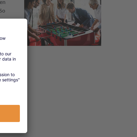
sen
 So
n.