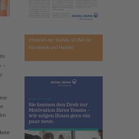
Infobrief der SIGNAL IDUNA für
Handwerk und Handel
es
n –
r
ine
er
 im
kete