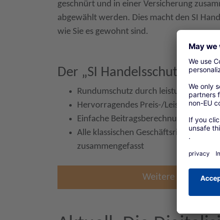
geschnürt und in einer Versicherung zusa
abgewählt werden. Dies macht den SI Hande
wie Sie es gewohnt sind.
Der „SI Handelsschutz“ biete
Rundumschutz durch leistungsstarke V
Hervorragendes Preis-/Leistungsverhäl
Einfache Beitragsberechnung auf Ums
Alle klassischen Geschäftsrisiken in 
zusammengefasst
Weitere Informatio