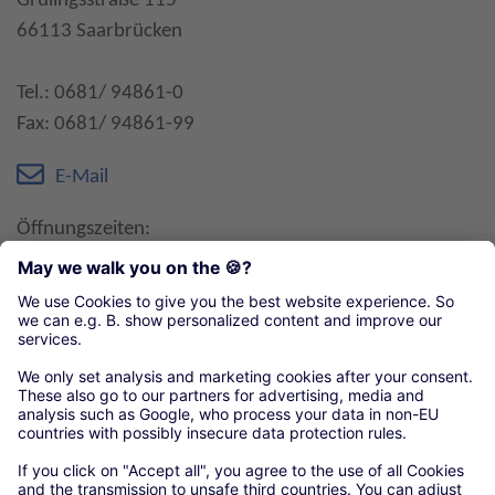
Grülingsstraße 115
66113 Saarbrücken
Tel.: 0681/ 94861-0
Fax: 0681/ 94861-99
E-Mail
Öffnungszeiten:
Mo-Do: 07:00-12:00 Uhr und 12:30-16:00 Uhr
Fr: 07:00-12:00 Uhr und 12:30-13:30 Uhr
Organisationen unseres örtlichen Handwerks
Arbeitgeberverband des Saarländischen
Handwerks e. V.