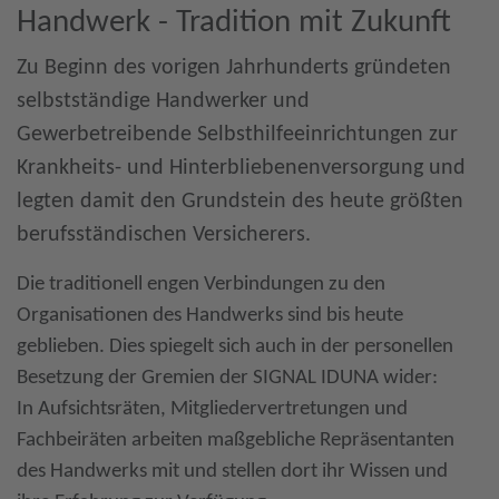
Handwerk - Tradition mit Zukunft
Einstellungen" widerrufen.
Zu Beginn des vorigen Jahrhunderts gründeten
More Information
selbstständige Handwerker und
Gewerbetreibende Selbsthilfeeinrichtungen zur
Accept
Krankheits- und Hinterbliebenenversorgung und
Powered by
Usercentrics Consent
Management
legten damit den Grundstein des heute größten
berufsständischen Versicherers.
Die traditionell engen Verbindungen zu den
Organisationen des Handwerks sind bis heute
geblieben. Dies spiegelt sich auch in der personellen
Besetzung der Gremien der SIGNAL IDUNA wider:
In Aufsichtsräten, Mitgliedervertretungen und
Fachbeiräten arbeiten maßgebliche Repräsentanten
des Handwerks mit und stellen dort ihr Wissen und