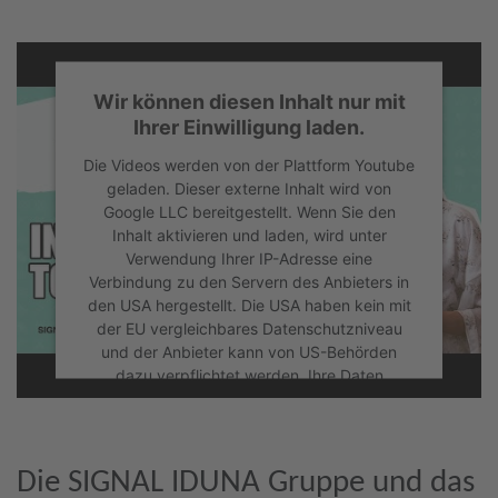
Wir können diesen Inhalt nur mit
Ihrer Einwilligung laden.
Die Videos werden von der Plattform Youtube
geladen. Dieser externe Inhalt wird von
Google LLC bereitgestellt. Wenn Sie den
Inhalt aktivieren und laden, wird unter
Verwendung Ihrer IP-Adresse eine
Verbindung zu den Servern des Anbieters in
den USA hergestellt. Die USA haben kein mit
der EU vergleichbares Datenschutzniveau
und der Anbieter kann von US-Behörden
dazu verpflichtet werden, Ihre Daten
herauszugeben, ohne dass Ihnen hiergegen
effektiver Rechtsschutz zusteht. Mit Klick auf
"Akzeptieren" willigen Sie dieser Verarbeitung
und Übermittlung Ihrer Daten ein. Sie können
Die SIGNAL IDUNA Gruppe und das
Ihre Einwilligung jederzeit über "Cookie-