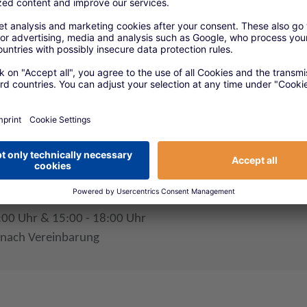
ktion Hans-Peter Florschütz
traße 1
gen
orschuetz@signal-iduna.net
9350900
n
r: 09:00 - 12:00 Uhr
:00 Uhr & 15:00 - 18:00 Uhr
 nach Vereinbarung