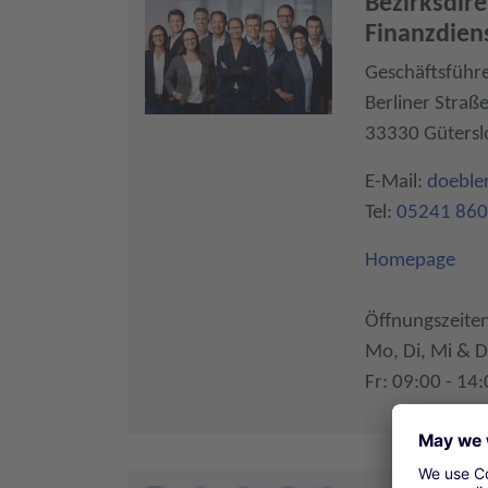
Bezirksdir
Finanzdien
Geschäftsführ
Berliner Straß
33330 Gütersl
E-Mail:
doeble
Tel:
05241 86
Homepage
Öffnungszeiten
Mo, Di, Mi & D
Fr: 09:00 - 14