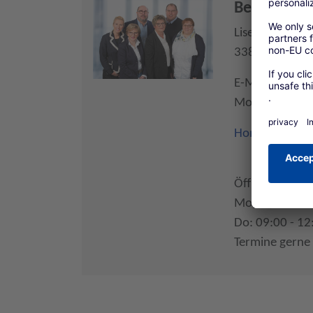
Bezirksdire
Lise-Meitner-S
33803 Steinha
E-Mail:
info.fl
Mobil:
05204 
Homepage
Öffnungszeite
Mo, Di, Mi & F
Do: 09:00 - 12
Termine gerne