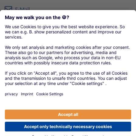
E-Mail
Öffnungszeiten:
8:00-16:00 Uhr
Organisationen unseres örtlichen Handwerks
Kreishandwerkerschaft Gütersloh-Bielefeld
© 2020 Versorgungswerke
|
Anbieter
|
Datenschutz
|
Cookie-Einstellungen