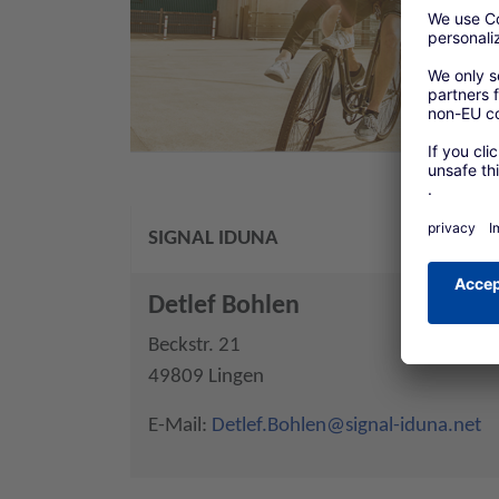
SIGNAL IDUNA
Detlef Bohlen
Beckstr. 21
49809 Lingen
E-Mail:
Detlef.Bohlen@signal-iduna.net