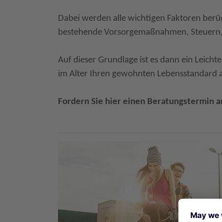
Dabei werden alle wichtigen Faktoren berü
bestehende Vorsorgemaßnahmen, Steuern, 
Auf dieser Grundlage ist es dann ein Leich
im Alter Ihren gewohnten Lebensstandard a
Fordern Sie hier einen Beratungstermin a