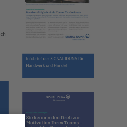
uch
Infobrief der SIGNAL IDUNA für
Handwerk und Handel