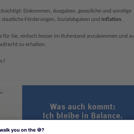
cksichtigt: Einkommen, Ausgaben, gesezliche und sonstige
staatliche Förderungen, Sozialabgaben und
Inflation
.
tes für Sie, einfach besser im Ruhestand anzukommen und a
ufrecht zu erhalten.
n !