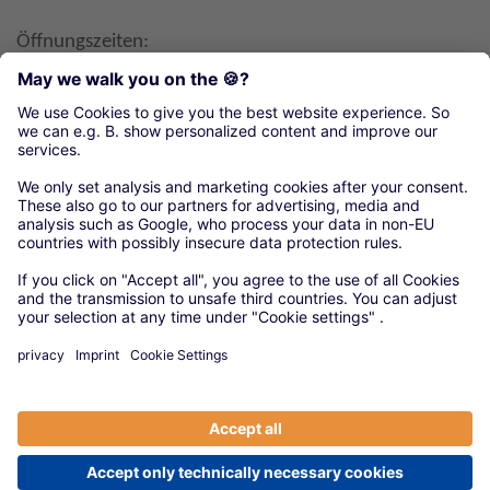
Öffnungszeiten:
Mo, Di, Mi 8-16 Uhr
Do 8-18 Uhr
Fr 8-12 Uhr
Organisationen unseres örtlichen Handwerks
Kreishandwerkerschaft Südsachsen
© 2020 Versorgungswerke
|
Anbieter
|
Datenschutz
|
Cookie-Einstellungen