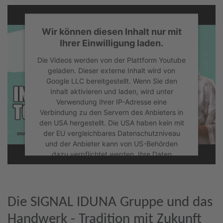
Wir können diesen Inhalt nur mit
Ihrer Einwilligung laden.
Die Videos werden von der Plattform Youtube
geladen. Dieser externe Inhalt wird von
Google LLC bereitgestellt. Wenn Sie den
Inhalt aktivieren und laden, wird unter
Verwendung Ihrer IP-Adresse eine
Verbindung zu den Servern des Anbieters in
den USA hergestellt. Die USA haben kein mit
der EU vergleichbares Datenschutzniveau
und der Anbieter kann von US-Behörden
dazu verpflichtet werden, Ihre Daten
herauszugeben, ohne dass Ihnen hiergegen
effektiver Rechtsschutz zusteht. Mit Klick auf
"Akzeptieren" willigen Sie dieser Verarbeitung
und Übermittlung Ihrer Daten ein. Sie können
Die SIGNAL IDUNA Gruppe und das
Ihre Einwilligung jederzeit über "Cookie-
Handwerk - Tradition mit Zukunft
Einstellungen" widerrufen.