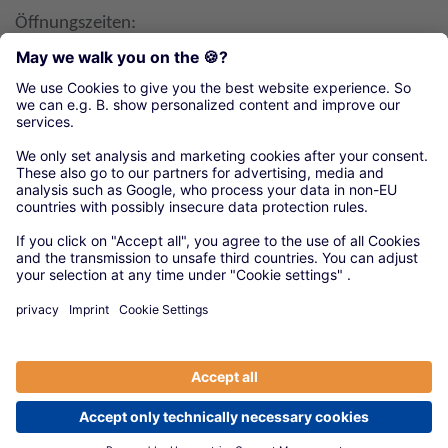
Öffnungszeiten:
Mo, Di, Mi 8-16 Uhr
Do 8-18 Uhr
Fr 8-12 Uhr
Organisationen unseres örtlichen Handwerks
Kreishandwerkerschaft Südsachsen
© 2020 Versorgungswerke
|
Anbieter
|
Datenschutz
|
Cookie-Einstellungen