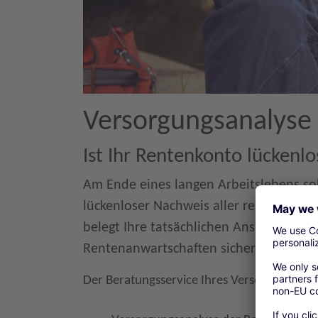
Versorgungsanalyse
Ist Ihr Rentenkonto lückenlo
Am Ende eines langen Arbeitslebens sol
lückenloser Nachweis aller rentenrechtl
belegt Ihre tatsächlichen Ansprüche. Du
Rentenanwartschaften sichern Sie sich 
Der Beratungsservice Ihres Versorgungswer