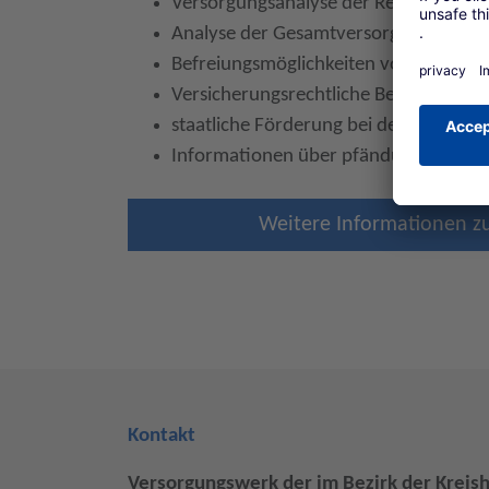
Versorgungsanalyse der Rentenanwar
Analyse der Gesamtversorgung
Befreiungsmöglichkeiten von der Ges
Versicherungsrechtliche Beurteilung e
staatliche Förderung bei der Altersve
Informationen über pfändungs- und i
Weitere Informationen z
Kontakt
Versorgungswerk der im Bezirk der Kreis