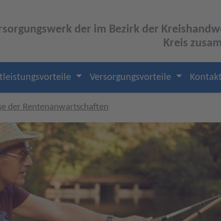
rsorgungswerk der im Bezirk der Kreishandwe
Kreis zusa
tleistungsvorteile
Versorgungsvorteile
Kontak
se der Rentenanwartschaften