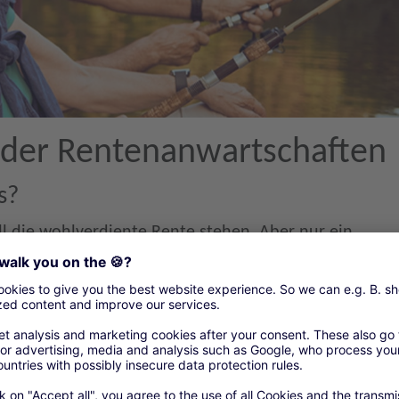
 der Rentenanwartschaften
s?
l die wohlverdiente Rente stehen. Aber nur ein
ichen Zeiten (z. B. Beitrags- und Anrechnungszeiten)
rch eine frühzeitige Versorgungsanalyse der
Ihre Ansprüche in voller Höhe.
kes umfasst: