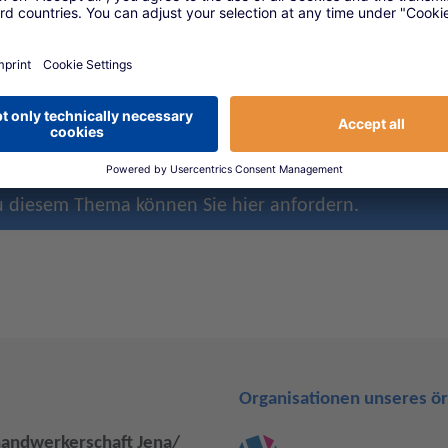
tschaften
etzlichen Rentenversicherung und deren Auswirkungen
ines Gesellschafter-Geschäftsführers
rsorgung
nsolvenzgeschützte Altersvorsorgeprodukte
u diesem Thema können Sie hier anfordern.
Organisationen unseres ö
handwerkerschaft Jena/