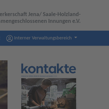
rkerschaft Jena/ Saale-Holzland-
mmengeschlossenen Innungen e.V.
t
Interner Verwaltungsbereich