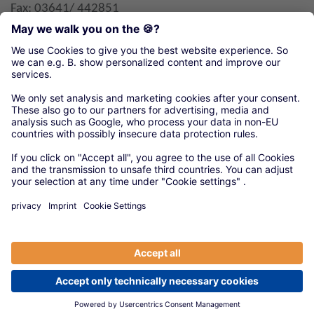
Fax: 03641/ 442851
E-Mail
Organisationen unseres örtlichen Handwerks
Kreishandwerkerschaft Jena/ Saale-Holzland-
Kreis
© 2020 Versorgungswerke
|
Anbieter
|
Datenschutz
|
Cookie-Einstellungen