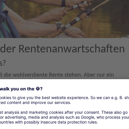
 der Rentenanwartschaften
s?
l die wohlverdiente Rente stehen. Aber nur ein
ichen Zeiten (z. B. Beitrags- und Anrechnungszeiten)
rch eine frühzeitige Versorgungsanalyse der
Ihre Ansprüche in voller Höhe.
kes umfasst: