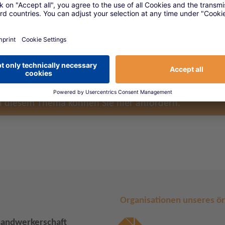
tschaften
etzlichen Rentenversicherung und deren Auswirkungen
ines Gesellschafter-Geschäftsführers
rsorgung
nsolvenzgeschützte Altersvorsorgeprodukte
u diesem Thema können Sie hier anfordern.
Organisationen unseres ö
handwerkerschaft