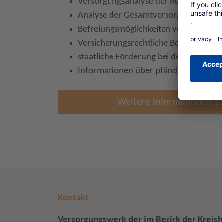
Versorgungsanalyse der Rentenanwar
Analyse der Gesamtversorgung
Befreiungsmöglichkeiten von der Ges
Versicherungsrechtliche Beurteilung e
staatliche Förderung bei der Altersve
Informationen über pfändungs- und i
Weitere Informationen z
Kontakt
Versorgungswerk der im Bezirk der Kreis