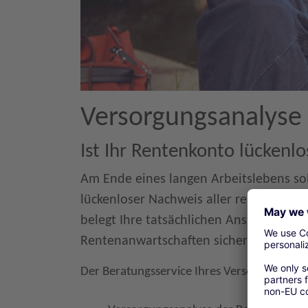
Versorgungsanalyse
Ist Ihr Rentenkonto lückenlo
Am Ende eines langen Arbeitslebens sol
lückenloser Nachweis aller rentenrechtl
belegt Ihre tatsächlichen Ansprüche. Du
Rentenanwartschaften sichern Sie sich 
Der Beratungsservice Ihres Versorgungswer