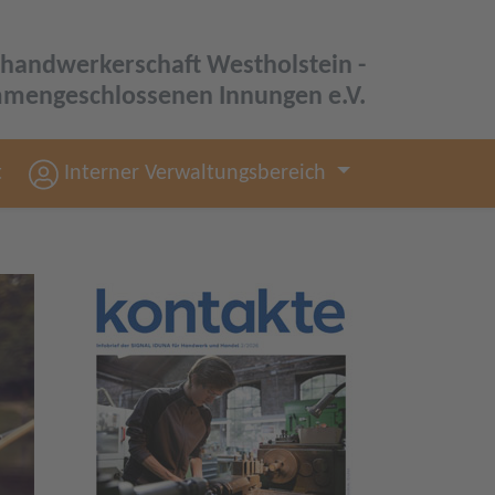
shandwerkerschaft Westholstein -
mmengeschlossenen Innungen e.V.
t
Interner Verwaltungsbereich