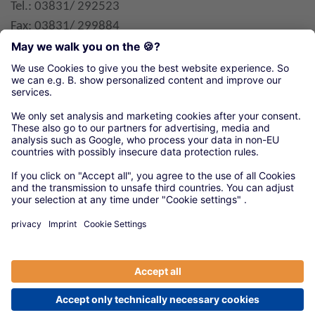
Tel.: 03831/ 292523
Fax: 03831/ 299884
E-Mail
Organisationen unseres örtlichen Handwerks
Kreishandwerkerschaft Rügen-Stralsund-
Nordvorpommern
© 2020 Versorgungswerke
|
Anbieter
|
Datenschutz
|
Cookie-Einstellungen