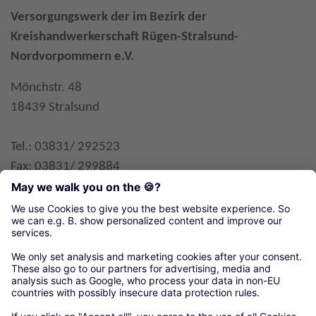
Versorgungswerk der im Bezirk der
Kreishandwerkerschaft Rügen-Stralsund-
Nordvorpommern e.V.
Mönchstr. 48
18439 Stralsund
Tel.: 03831/ 292523
Fax: 03831/ 299884
E-Mail
Organisationen unseres örtlichen Handwerks
Kreishandwerkerschaft Rügen-Stralsund-
Nordvorpommern