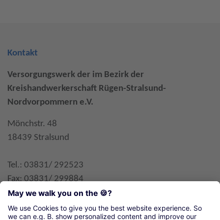
Kontakt
Versorgungswerk der im Bezirk der
Kreishandwerkerschaft Rügen-Stralsund-
Nordvorpommern e.V.
Mönchstr. 48
18439 Stralsund
Tel.: 03831/ 292523
Fax: 03831/ 299884
E-Mail