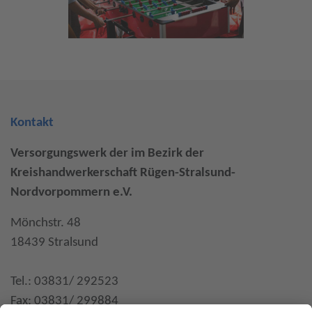
Kontakt
Versorgungswerk der im Bezirk der
Kreishandwerkerschaft Rügen-Stralsund-
Nordvorpommern e.V.
Mönchstr. 48
18439 Stralsund
Tel.: 03831/ 292523
Fax: 03831/ 299884