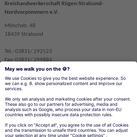
Kreishandwerkerschaft Rügen-Stralsund-
Nordvorpommern e.V.
Mönchstr. 48
18439 Stralsund
Tel.: 03831/ 292523
Fax: 03831/ 299884
E-Mail
Organisationen unseres örtlichen Handwerks
Kreishandwerkerschaft Rügen-Stralsund-
Nordvorpommern